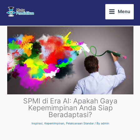
Skip
Menu
to
content
SPMI di Era AI: Apakah Gaya
Kepemimpinan Anda Siap
Beradaptasi?
Inspirasi
,
Kepemimpinan
,
Pelaksanaan Standar
/ By
admin