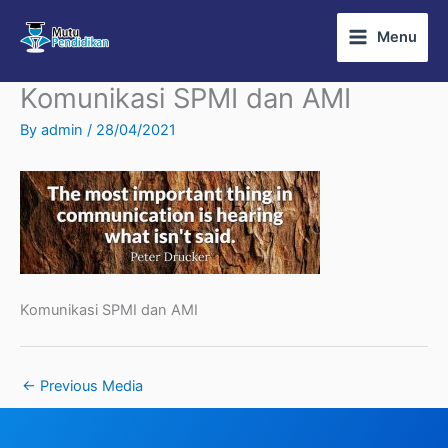
Skip
Menu
to
content
Komunikasi SPMI dan AMI
By
admin
/
28/04/2021
Komunikasi SPMI dan AMI
←
Previous Media