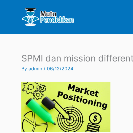
Skip
to
content
SPMI dan mission different
By
admin
/
06/12/2024